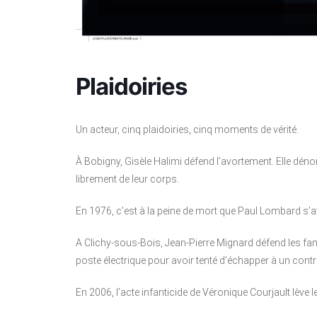
Plaidoiries
U
n acteur, cinq plaidoiries, cinq moments de vérité.
À Bobigny, Gisèle Halimi défend l’avortement. Elle dé
librement de leur corps.
En 1976, c’est à la peine de mort que Paul Lombard s’att
A Clichy-sous-Bois, Jean-Pierre Mignard défend les fa
poste électrique pour avoir tenté d’échapper à un contr
En 2006, l’acte infanticide de Véronique Courjault lève 