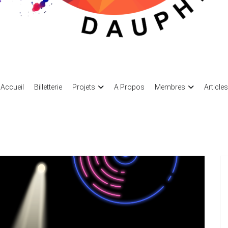
eau des Arts
ociation des arts
Accueil
Billetterie
Projets
A Propos
Membres
Articles