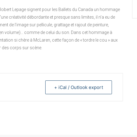
 Robert Lepage signent pour les Ballets du Canada un hommage
e créativité débordante et presque sans limites, il n’a eu de
nt de l’image sur pellicule, grattage et rajout de peinture,
on en volume)… comme de celui du son. Dans cet hommage à
tation si chère à McLaren, cette façon de « tordre le cou » aux
ar des corps sur scène.
+ iCal / Outlook export