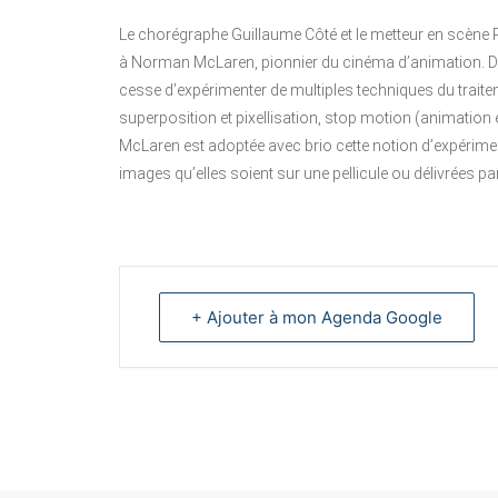
L
e chorégraphe Guillaume Côté et le metteur en scène
à Norman McLaren, pionnier du cinéma d’animation. D’un
cesse d’expérimenter de multiples techniques du traiteme
superposition et pixellisation, stop motion (animati
McLaren est adoptée avec brio cette notion d’expérimen
images qu’elles soient sur une pellicule ou délivrées p
+ Ajouter à mon Agenda Google