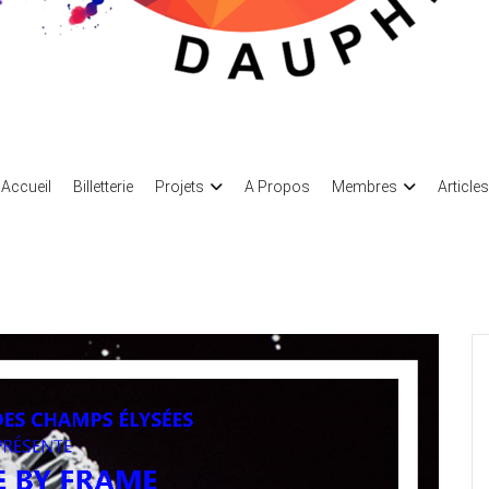
eau des Arts
ociation des arts
Accueil
Billetterie
Projets
A Propos
Membres
Articles