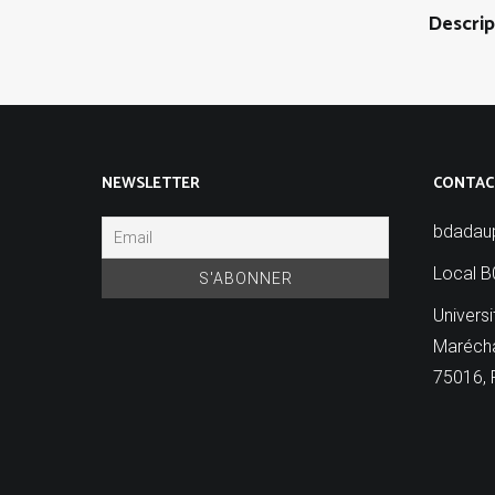
Descrip
NEWSLETTER
CONTAC
bdadau
Local B
Universi
Marécha
75016, 